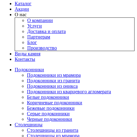
Каталог
Акции
О нас
О компании
Услуги
Доставка и оплата
Партнерам
Блог
Производство
Виды камня
Контакты
Подокoнники
Подоконники из мрамора
Подокoнники из гранита
Подоконники из оникса
Подоконники из кварцевого агломерата
Белые подоконники
Коричневые подоконники
Бежевые подоконники
Серые подоконники
Черные подоконники
Столешницы
Столешницы из гранита
Столешницы из мрамора