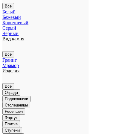
Все
Белый
Бежевый
Коричневый
Серый
Черный
Вид камня
Все
Гранит
Мрамор
Изделия
Все
Ограда
Подоконники
Столешницы
Ресепшен
Фартук
Плитка
Ступени