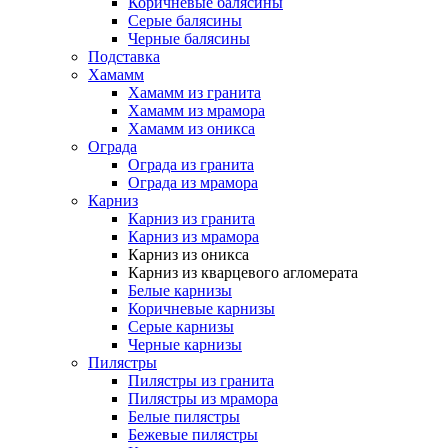
Коричневые балясины
Серые балясины
Черные балясины
Подставка
Хамамм
Хамамм из гранита
Хамамм из мрамора
Хамамм из оникса
Ограда
Ограда из гранита
Ограда из мрамора
Карниз
Карниз из гранита
Карниз из мрамора
Карниз из оникса
Карниз из кварцевого агломерата
Белые карнизы
Коричневые карнизы
Серые карнизы
Черные карнизы
Пилястры
Пилястры из гранита
Пилястры из мрамора
Белые пилястры
Бежевые пилястры