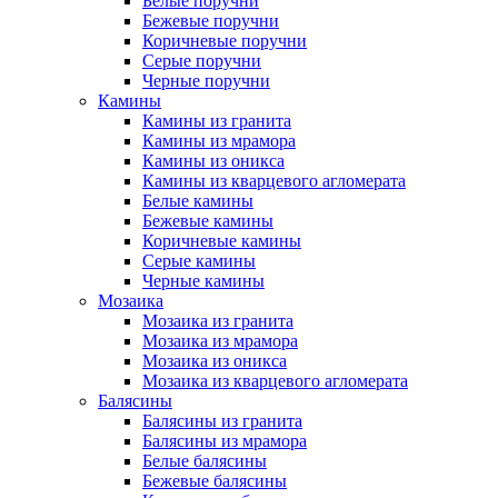
Белые поручни
Бежевые поручни
Коричневые поручни
Серые поручни
Черные поручни
Камины
Камины из гранита
Камины из мрамора
Камины из оникса
Камины из кварцевого агломерата
Белые камины
Бежевые камины
Коричневые камины
Серые камины
Черные камины
Мозаика
Мозаика из гранита
Мозаика из мрамора
Мозаика из оникса
Мозаика из кварцевого агломерата
Балясины
Балясины из гранита
Балясины из мрамора
Белые балясины
Бежевые балясины