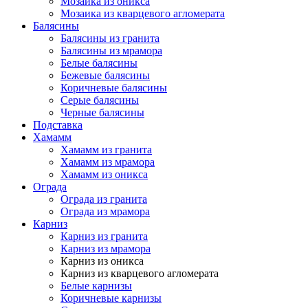
Мозаика из оникса
Мозаика из кварцевого агломерата
Балясины
Балясины из гранита
Балясины из мрамора
Белые балясины
Бежевые балясины
Коричневые балясины
Серые балясины
Черные балясины
Подставка
Хамамм
Хамамм из гранита
Хамамм из мрамора
Хамамм из оникса
Ограда
Ограда из гранита
Ограда из мрамора
Карниз
Карниз из гранита
Карниз из мрамора
Карниз из оникса
Карниз из кварцевого агломерата
Белые карнизы
Коричневые карнизы