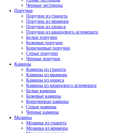
Черные лестницы
Поручни
Поручни из гранита
Поручни из мрамора
Поручни из оникса
Поручни из кварцевого агломерата
Белые поручни
Бежевые поручни
Коричневые поручни
Серые поручни
Черные поручни
Камины
Камины из гранита
Камины из мрамора
Камины из оникса
Камины из кварцевого агломерата
Белые камины
Бежевые камины
Коричневые камины
Серые камины
Черные камины
Мозаика
Мозаика из гранита
Мозаика из мрамора