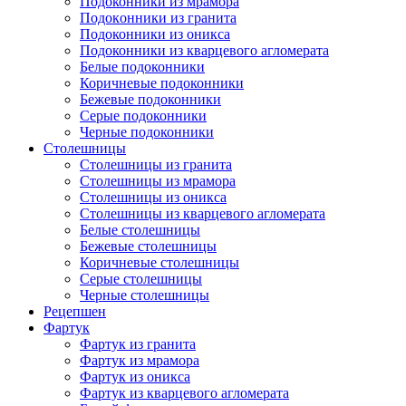
Подоконники из мрамора
Подокoнники из гранита
Подоконники из оникса
Подоконники из кварцевого агломерата
Белые подоконники
Коричневые подоконники
Бежевые подоконники
Серые подоконники
Черные подоконники
Столешницы
Столешницы из гранита
Столешницы из мрамора
Столешницы из оникса
Столешницы из кварцевого агломерата
Белые столешницы
Бежевые столешницы
Коричневые столешницы
Серые столешницы
Черные столешницы
Рецепшен
Фартук
Фартук из гранита
Фартук из мрамора
Фартук из оникса
Фартук из кварцевого агломерата