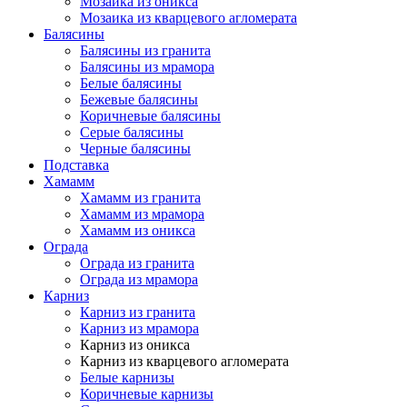
Мозаика из оникса
Мозаика из кварцевого агломерата
Балясины
Балясины из гранита
Балясины из мрамора
Белые балясины
Бежевые балясины
Коричневые балясины
Серые балясины
Черные балясины
Подставка
Хамамм
Хамамм из гранита
Хамамм из мрамора
Хамамм из оникса
Ограда
Ограда из гранита
Ограда из мрамора
Карниз
Карниз из гранита
Карниз из мрамора
Карниз из оникса
Карниз из кварцевого агломерата
Белые карнизы
Коричневые карнизы