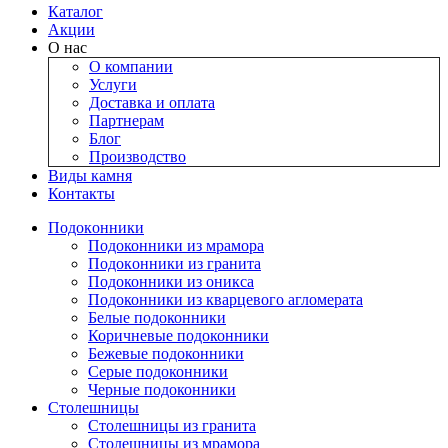
Каталог
Акции
О нас
О компании
Услуги
Доставка и оплата
Партнерам
Блог
Производство
Виды камня
Контакты
Подокoнники
Подоконники из мрамора
Подокoнники из гранита
Подоконники из оникса
Подоконники из кварцевого агломерата
Белые подоконники
Коричневые подоконники
Бежевые подоконники
Серые подоконники
Черные подоконники
Столешницы
Столешницы из гранита
Столешницы из мрамора