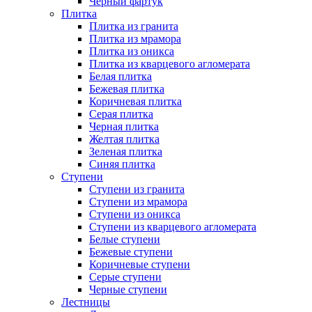
Черный фартук
Плитка
Плитка из гранита
Плитка из мрамора
Плитка из оникса
Плитка из кварцевого агломерата
Белая плитка
Бежевая плитка
Коричневая плитка
Серая плитка
Черная плитка
Желтая плитка
Зеленая плитка
Синяя плитка
Ступени
Ступени из гранита
Ступени из мрамора
Ступени из оникса
Ступени из кварцевого агломерата
Белые ступени
Бежевые ступени
Коричневые ступени
Серые ступени
Черные ступени
Лестницы