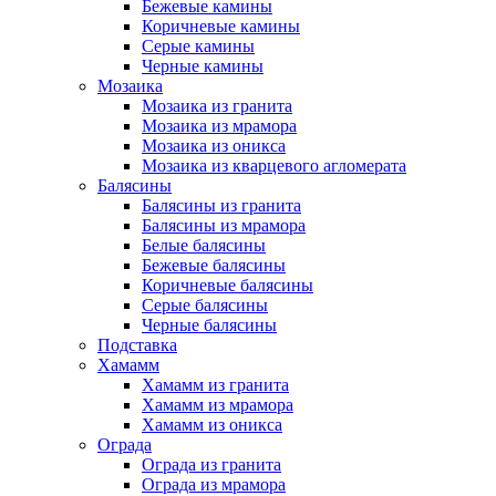
Бежевые камины
Коричневые камины
Серые камины
Черные камины
Мозаика
Мозаика из гранита
Мозаика из мрамора
Мозаика из оникса
Мозаика из кварцевого агломерата
Балясины
Балясины из гранита
Балясины из мрамора
Белые балясины
Бежевые балясины
Коричневые балясины
Серые балясины
Черные балясины
Подставка
Хамамм
Хамамм из гранита
Хамамм из мрамора
Хамамм из оникса
Ограда
Ограда из гранита
Ограда из мрамора