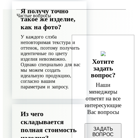
Я получу точно
Чаcтые вопросы
такое же изделие,
как на фото?
У каждого слэба
неповторимая текстура и
оттенок, поэтому получить
идентичные по цвету
изделия невозможно.
Хотите
Однако специально для вас
задать
мы можем создать
вопрос?
идеальную продукцию,
согласно вашим
Наши
параметрам и запросу.
менеджеры
ответят на все
интересующие
Вас вопросы
Из чего
складывается
полная стоимость
ЗАДАТЬ
ВОПРОС
изделия?