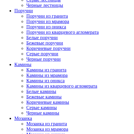
Черные лестницы
Поручни
Поручни из гранита
Поручни из мрамора
Поручни из оникса
Поручни из кварцевого агломерата
Белые поручни
Бежевые поручни
Коричневые поручни
Серые поручни
Черные поручни
Камины
Камины из гранита
Камины из мрамора
Камины из оникса
Камины из кварцевого агломерата
Белые камины
Бежевые камины
Коричневые камины
Серые камины
Черные камины
Мозаика
Мозаика из гранита
Мозаика из мрамора