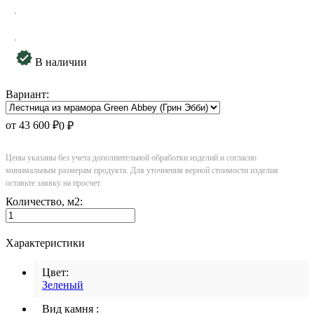
В наличии
Вариант:
от 43 600
₽
0
₽
Цены указаны без учета дополнительной обработки изделий и согласно
минимальным размерам продукта. Для уточнения верной стоимости изделия
оставьте заявку на просчет.
Количество
, м2
:
Характеристики
Цвет:
Зеленый
Вид камня :